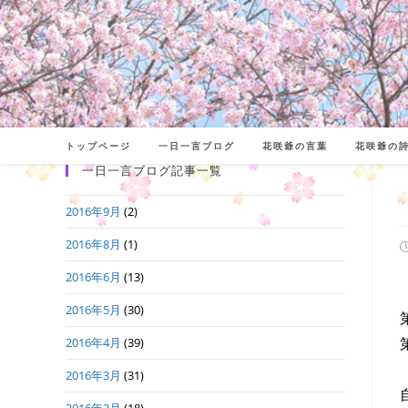
コ
ン
テ
ン
ツ
へ
トップページ
一日一言ブログ
花咲爺の言葉
花咲爺の
ス
一日一言ブログ記事一覧
キ
2016年9月
(2)
ッ
プ
2016年8月
(1)
2016年6月
(13)
日
2016年5月
(30)
2016年4月
(39)
2016年3月
(31)