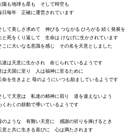
太陽も地球も星も そして時空も
毎日毎年 正確に運営されています
そして美しさ求めて 伸びる つながる ひろがる 続く発展を
生と死をくり返して 生命は けなげに生かされています
そこに大いなる意識を感じ その名を天意としました
私達は天意に生かされ 命じられているようです
世は天国に至り 人は福神に至るために
天命を生きよと 母のようにいつも励ましているようです
そして天意は 私達の精神に宿り 道を違えないよう
わくわくの鼓動で導いているようです
母のような 有難い天意に 感謝の祈りを捧げるとき
天意と共に生きる喜びに 心は満たされます