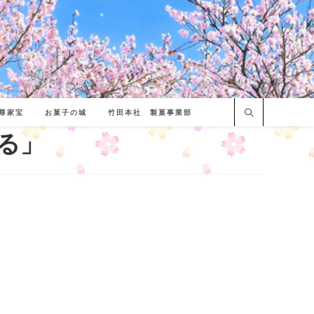
尊家宝
お菓子の城
竹田本社 製菓事業部
る」