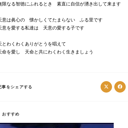
無限なる智徳にふれるとき 素直に自信が湧き出して来ます
天意は眞心の 懐かしくてたまらない ふる里です
天意を愛する私達は 天意の愛する子です
天とわくわくありがとうを唱えて
天命を愛し 天命と共にわくわく生きましょう
SHARE
記事をシェアする
Opens
Ope
in
in
a
a
THIS
new
ne
window
win
CONTENT
おすすめ