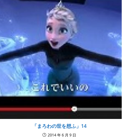
「まろわの世を想ふ」14
2014 年 6 月 9 日