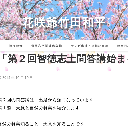
花咲爺竹田和平
詩
招福純金
竹田和平関連出版物
テレビ出演・掲載記事等
純金百
「第２回智徳志士問答講始ま
投
2015 年 10 月 10 日
稿
公
開
:
第２回の問答講は 出足から熱くなっています
第１題 天意と自然の眞実を紹介します
自然の眞実知ること 天意を知ることです