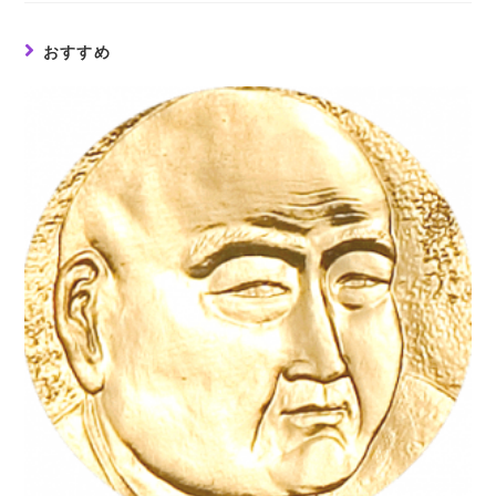
window
window
window
おすすめ