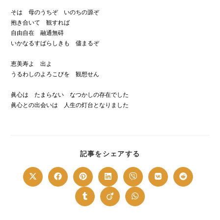
そは 母のうちぞ いのちの源ぞ
抱き合いて 観すれば
自由自在 融通無碍
いかなるすばらしきも 儘まるぞ
恵美寿よ 出よ
うるわしのよろこびを 観想せん
眞心は たまらない なつかしの存在でした
眞心との出会いは 人生の灯台となりました
SHARE
記事をシェアする
THIS
CONTENT
Opens
Opens
Opens
Opens
Opens
Opens
Opens
in
in
in
in
in
in
in
a
a
a
a
a
a
a
new
new
new
new
new
new
new
Opens
Opens
Opens
window
window
window
window
window
window
window
in
in
in
a
a
a
new
new
new