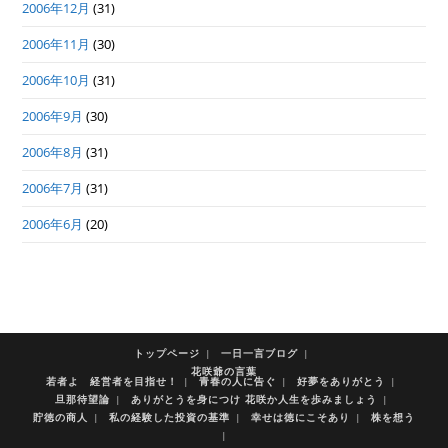
2006年12月
(31)
2006年11月
(30)
2006年10月
(31)
2006年9月
(30)
2006年8月
(31)
2006年7月
(31)
2006年6月
(20)
トップページ
一日一言ブログ
花咲爺の言葉
若者よ 経営者を目指せ！
青春の人に告ぐ
好夢をありがとう
旦那待望論
ありがとうを身につけ 花咲か人生を歩みましょう
貯徳の商人
私の経験した投資の基準
幸せは徳にこそあり
株を想う