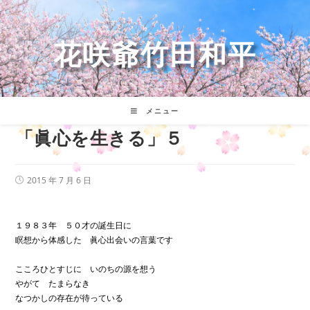
コ
ン
テ
花咲爺竹田和平
ン
ツ
へ
ス
キ
メニュー
ッ
「眞心を生きる」５
プ
投
2015 年 7 月 6 日
稿
公
開
日:
１９８３年 ５０才の誕生日に
瞑想から体感した 眞心出会いの言葉です
こころひとすじに いのちの源を想う
やがて たまらなき
なつかしの存在が待っている