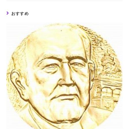
window
window
window
おすすめ