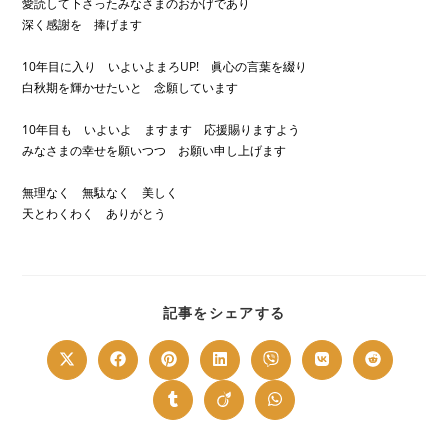
愛読して下さったみなさまのおかげであり
深く感謝を 捧げます
10年目に入り いよいよまろUP! 眞心の言葉を綴り
白秋期を輝かせたいと 念願しています
10年目も いよいよ ますます 応援賜りますよう
みなさまの幸せを願いつつ お願い申し上げます
無理なく 無駄なく 美しく
天とわくわく ありがとう
SHARE
記事をシェアする
THIS
CONTENT
Opens
Opens
Opens
Opens
Opens
Opens
Opens
in
in
in
in
in
in
in
a
a
a
a
a
a
a
new
new
new
new
new
new
new
Opens
Opens
Opens
window
window
window
window
window
window
window
in
in
in
a
a
a
new
new
new