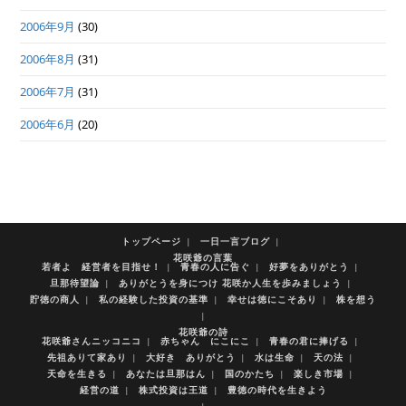
2006年9月
(30)
2006年8月
(31)
2006年7月
(31)
2006年6月
(20)
トップページ
一日一言ブログ
花咲爺の言葉
若者よ 経営者を目指せ！
青春の人に告ぐ
好夢をありがとう
旦那待望論
ありがとうを身につけ 花咲か人生を歩みましょう
貯徳の商人
私の経験した投資の基準
幸せは徳にこそあり
株を想う
花咲爺の詩
花咲爺さんニッコニコ
赤ちゃん にこにこ
青春の君に捧げる
先祖ありて家あり
大好き ありがとう
水は生命
天の法
天命を生きる
あなたは旦那はん
国のかたち
楽しき市場
経営の道
株式投資は王道
豊徳の時代を生きよう