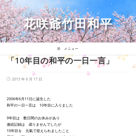
コ
ン
テ
花咲爺竹田和平
ン
ツ
へ
ス
キ
メニュー
ッ
「10年目の和平の一日一言」
プ
投
2015 年 6 月 17 日
稿
公
開
日:
2006年6月11日に誕生した
和平の一日一言は 10年目に入りました
9年目は 数日間のお休みがあり
連続記録は 成りませんでしたが
10年目を 元氣で迎えられましたこと