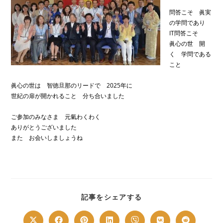
問答こそ 眞実
の学問であり
IT問答こそ
眞心の世 開
く 学問である
こと
眞心の世は 智徳旦那のリードで 2025年に
世紀の扉が開かれること 分ち合いました
ご参加のみなさま 元氣わくわく
ありがとうございました
また お会いしましょうね
SHARE
記事をシェアする
THIS
CONTENT
Opens
Opens
Opens
Opens
Opens
Opens
Opens