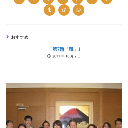
in
in
in
in
in
in
in
a
a
a
a
a
a
a
new
new
new
new
new
new
new
Opens
Opens
Opens
window
window
window
window
window
window
window
in
in
in
a
a
a
new
new
new
window
window
window
おすすめ
「第7題「職」｣
2011 年 10 月 2 日