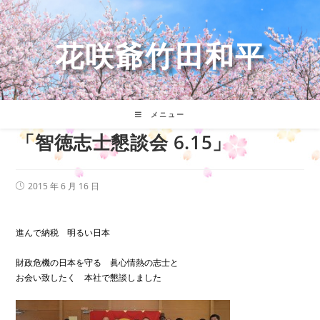
コ
ン
テ
花咲爺竹田和平
ン
ツ
へ
ス
キ
メニュー
ッ
「智徳志士懇談会 6.15」
プ
投
2015 年 6 月 16 日
稿
公
開
日:
進んで納税 明るい日本
財政危機の日本を守る 眞心情熱の志士と
お会い致したく 本社で懇談しました