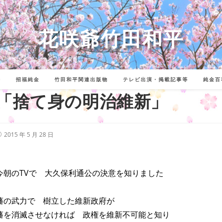
花咲爺竹田和平
詩
招福純金
竹田和平関連出版物
テレビ出演・掲載記事等
純金百
「捨て身の明治維新」
投
2015 年 5 月 28 日
稿
公
開
:
今朝のTVで 大久保利通公の決意を知りました
藩の武力で 樹立した維新政府が
藩を消滅させなければ 政権を維新不可能と知り