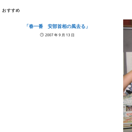
window
win
CONTENT
おすすめ
「春一番 安部首相の風去る」
2007 年 9 月 13 日