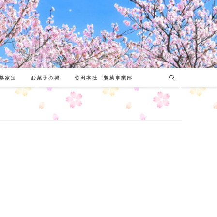
尊家宝
お菓子の城
竹田本社 製菓事業部