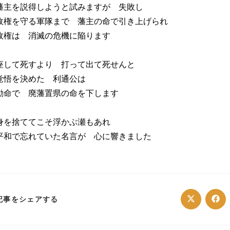
藩主を説得しようと試みますが 失敗し
政権を守る軍隊まで 藩主の命で引き上げられ
政権は 消滅の危機に陥ります
座して死すより 打って出て死せんと
覚悟を決めた 利通公は
勅命で 廃藩置県の命を下します
身を捨ててこそ浮かぶ瀬もあれ
平和で忘れていた名言が 心に響きました
SHARE
記事をシェアする
Opens
Ope
in
in
a
a
THIS
new
ne