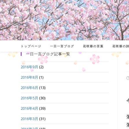
コ
ン
テ
ン
ツ
へ
トップページ
一日一言ブログ
花咲爺の言葉
花咲爺の
ス
一日一言ブログ記事一覧
キ
2016年9月
(2)
ッ
プ
2016年8月
(1)
2016年6月
(13)
日
2016年5月
(30)
2016年4月
(39)
2016年3月
(31)