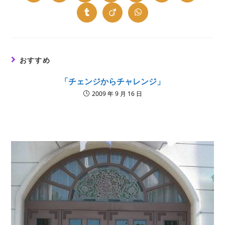
in
in
in
in
in
in
in
a
a
a
a
a
a
a
new
new
new
new
new
new
new
Opens
Opens
Opens
window
window
window
window
window
window
window
in
in
in
a
a
a
new
new
new
window
window
window
おすすめ
「チェンジからチャレンジ」
2009 年 9 月 16 日