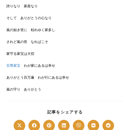
誇りなり 家産なり
そして ありがとうの心なり
嵐の如き世に 枯れゆく家多し
されど嵐の世 なればこそ
家守る家宝は大切
百尊家宝
わが家にあるは幸せ
ありがとう百万遍 わが行にあるは幸せ
嵐の守り ありがとう
SHARE
記事をシェアする
THIS
CONTENT
Opens
Opens
Opens
Opens
Opens
Opens
Opens