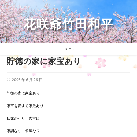
コ
ン
テ
花咲爺竹田和平
ン
ツ
へ
ス
キ
メニュー
ッ
貯徳の家に家宝あり
プ
投
2006 年 6 月 26 日
稿
公
開
貯徳の家に家宝あり
日:
家宝を愛する家族あり
伝家の守り 家宝は
家訓なり 祭壇なり