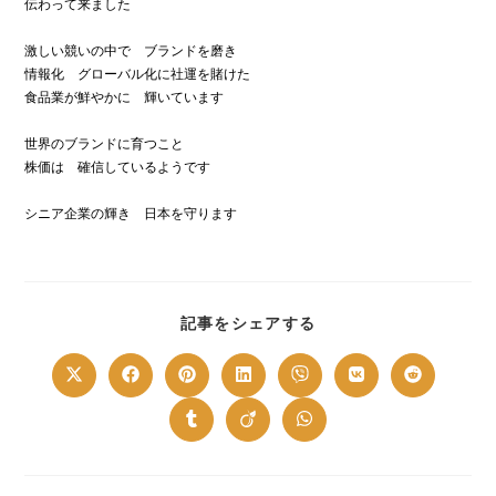
伝わって来ました
激しい競いの中で ブランドを磨き
情報化 グローバル化に社運を賭けた
食品業が鮮やかに 輝いています
世界のブランドに育つこと
株価は 確信しているようです
シニア企業の輝き 日本を守ります
SHARE
記事をシェアする
THIS
CONTENT
Opens
Opens
Opens
Opens
Opens
Opens
Opens
in
in
in
in
in
in
in
a
a
a
a
a
a
a
new
new
new
new
new
new
new
Opens
Opens
Opens
window
window
window
window
window
window
window
in
in
in
a
a
a
new
new
new
window
window
window