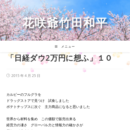
コ
ン
テ
花咲爺竹田和平
ン
ツ
へ
ス
キ
メニュー
ッ
「日経ダウ2万円に想ふ」１０
プ
投
2015 年 4 月 25 日
稿
公
開
日:
カルビーのフルグラを
ドラッグストアで見つけ 試食しました
ポテトチップスに次ぐ 主力商品になると思いました
世界から材料を集め この価額で販売出来る
経営力の凄さ グローバル力と情報力の確かさが