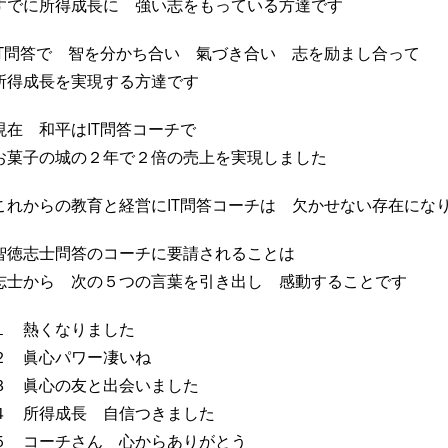
すでに所得成長に 強い志をもっている方達です
IT問答で 智を分かち合い 氣づき合い 志を励まし合って
所得成長を実現する方達です
現在 和平はIT問答コーチで
お菓子の城の２年で２倍の売上を実現しました
これからの教育と経営にIT問答コーチは 欠かせない存在にな
智徳志士問答のコーチに要請されることは
志士から 次の５つの言葉を引き出し 感動することです
１ 熱くなりました
２ 眞心パワー凄いね
３ 眞心の友と出会いました
４ 所得成長 自信つきました
５ コーチさん 心からありがとう