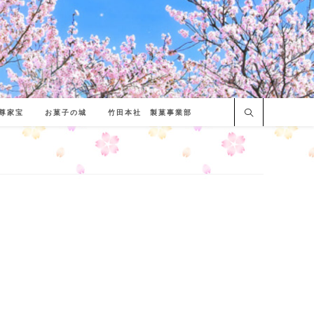
尊家宝
お菓子の城
竹田本社 製菓事業部