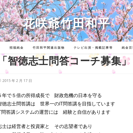
花咲爺竹田和平
詩
招福純金
竹田和平関連出版物
テレビ出演・掲載記事等
純金百
「智徳志士問答コーチ募集」
投
2015 年 2 月 17 日
稿
公
開
５年で５倍の所得成長で 財政危機の日本を守る
:
智徳志士問答講は 世界一のIT問答講を目指しています
IT問答講システムの運営には 経験と自信があります
志士は経営者と投資家と その志望者であり