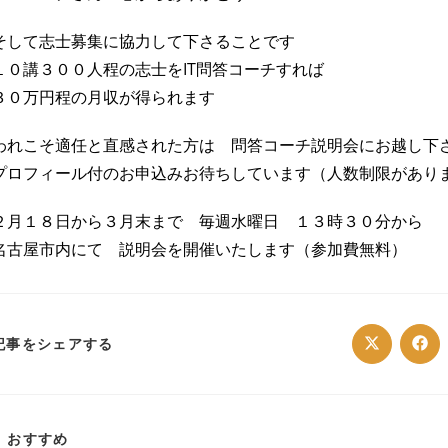
そして志士募集に協力して下さることです
１０講３００人程の志士をIT問答コーチすれば
３０万円程の月収が得られます
われこそ適任と直感された方は 問答コーチ説明会にお越し下
プロフィール付のお申込みお待ちしています（人数制限があり
２月１８日から３月末まで 毎週水曜日 １３時３０分から
名古屋市内にて 説明会を開催いたします（参加費無料）
SHARE
記事をシェアする
Opens
Ope
in
in
a
a
THIS
new
ne
window
win
CONTENT
おすすめ