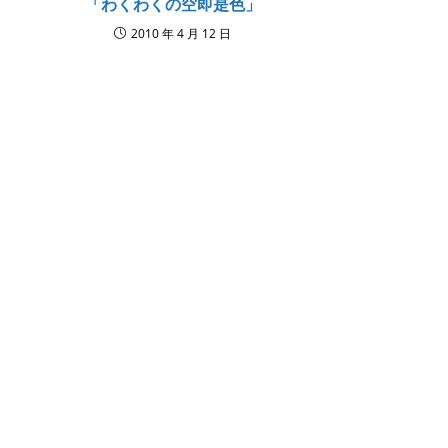
「わくわくの空即是色」
2010 年 4 月 12 日