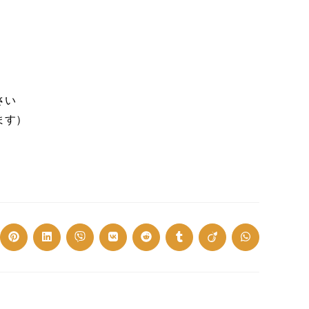
さい
ます）
ns
Opens
Opens
Opens
Opens
Opens
Opens
Opens
Opens
in
in
in
in
in
in
in
in
a
a
a
a
a
a
a
a
w
new
new
new
new
new
new
new
new
dow
window
window
window
window
window
window
window
window