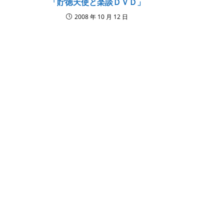
「貯徳天使と楽談ＤＶＤ」
2008 年 10 月 12 日