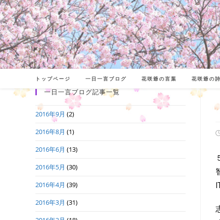
コ
ン
テ
ン
ツ
へ
トップページ
一日一言ブログ
花咲爺の言葉
花咲爺の
ス
一日一言ブログ記事一覧
キ
2016年9月
(2)
ッ
プ
2016年8月
(1)
2016年6月
(13)
日
2016年5月
(30)
2016年4月
(39)
2016年3月
(31)