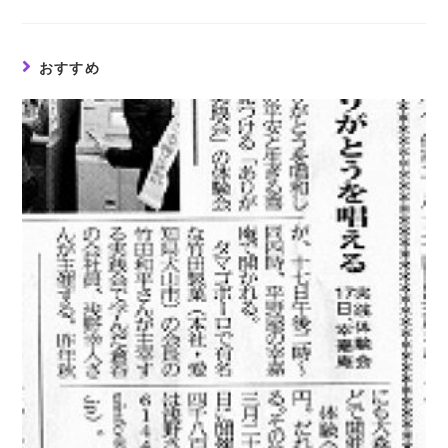
a
a
a
new
new
new
window
window
window
おすすめ