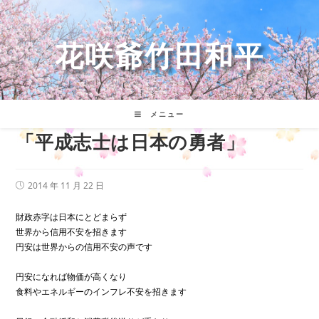
コ
ン
テ
花咲爺竹田和平
ン
ツ
へ
ス
キ
メニュー
ッ
「平成志士は日本の勇者」
プ
投
2014 年 11 月 22 日
稿
公
開
財政赤字は日本にとどまらず
日:
世界から信用不安を招きます
円安は世界からの信用不安の声です
円安になれば物価が高くなり
食料やエネルギーのインフレ不安を招きます