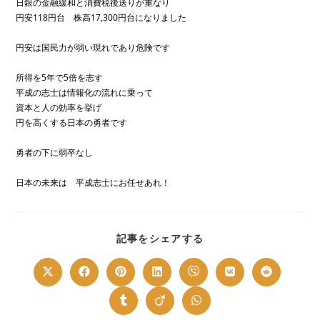
日銀の金融緩和と消費税後送りが重なり
円安118円台 株高17,300円台になりました
円安は国民力が弱い現れであり危険です
所得を5年で5倍を志す
平成の志士は情報化の流れに乗って
資本と人の効率を挙げ
円を高くする日本の勇者です
勇者の下に弱卒なし
日本の未来は 平成志士にお任せあれ！
SHARE
記事をシェアする
THIS
CONTENT
Opens
Opens
Opens
Opens
Opens
Opens
Opens
in
in
in
in
in
in
in
a
a
a
a
a
a
a
new
new
new
new
new
new
new
Opens
Opens
Opens
window
window
window
window
window
window
window
in
in
in