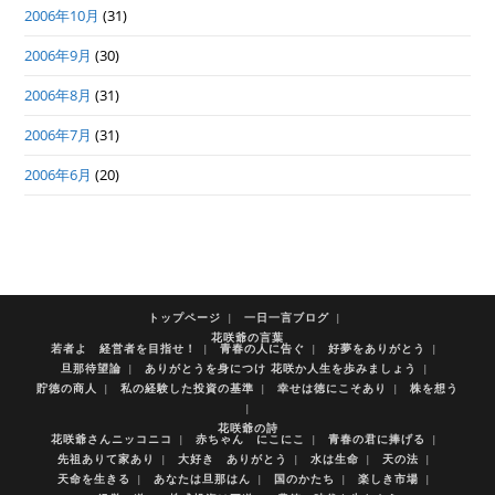
2006年10月
(31)
2006年9月
(30)
2006年8月
(31)
2006年7月
(31)
2006年6月
(20)
トップページ
一日一言ブログ
花咲爺の言葉
若者よ 経営者を目指せ！
青春の人に告ぐ
好夢をありがとう
旦那待望論
ありがとうを身につけ 花咲か人生を歩みましょう
貯徳の商人
私の経験した投資の基準
幸せは徳にこそあり
株を想う
花咲爺の詩
花咲爺さんニッコニコ
赤ちゃん にこにこ
青春の君に捧げる
先祖ありて家あり
大好き ありがとう
水は生命
天の法
天命を生きる
あなたは旦那はん
国のかたち
楽しき市場