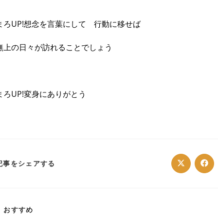
まろUP!想念を言葉にして 行動に移せば
無上の日々が訪れることでしょう
まろUP!変身にありがとう
SHARE
記事をシェアする
Opens
Ope
in
in
a
a
THIS
new
ne
window
win
CONTENT
おすすめ