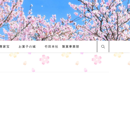
尊家宝
お菓子の城
竹田本社 製菓事業部