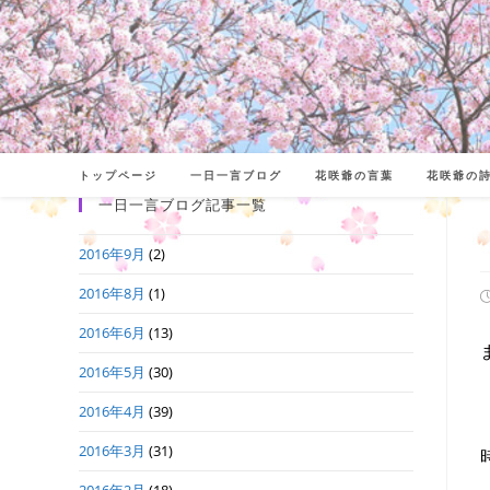
コ
ン
テ
ン
ツ
へ
トップページ
一日一言ブログ
花咲爺の言葉
花咲爺の
ス
一日一言ブログ記事一覧
キ
2016年9月
(2)
ッ
プ
2016年8月
(1)
2016年6月
(13)
日
2016年5月
(30)
2016年4月
(39)
2016年3月
(31)