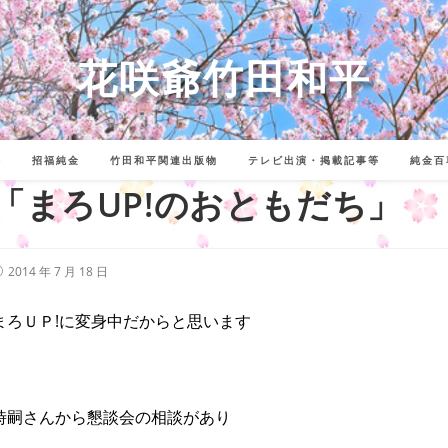
花咲爺竹田和平
詩
招福純金
竹田和平関連出版物
テレビ出演・掲載記事等
純金百
「まろUP!のおともだち」
投
2014 年 7 月 18 日
稿
公
開
まろＵＰ!に変身中だからと思います
:
時嗣さんから懇談会の相談があり