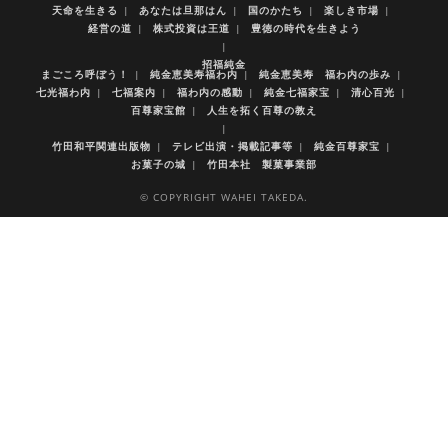
天命を生きる
あなたは旦那はん
国のかたち
楽しき市場
経営の道
株式投資は王道
豊徳の時代を生きよう
招福純金
まごころ呼ぼう！
純金恵美寿福わ内
純金恵美寿 福わ内の歩み
七光福わ内
七福案内
福わ内の感動
純金七福家宝
清心百光
百尊家宝館
人生を拓く百尊の教え
竹田和平関連出版物
テレビ出演・掲載記事等
純金百尊家宝
お菓子の城
竹田本社 製菓事業部
© COPYRIGHT WAHEI TAKEDA.