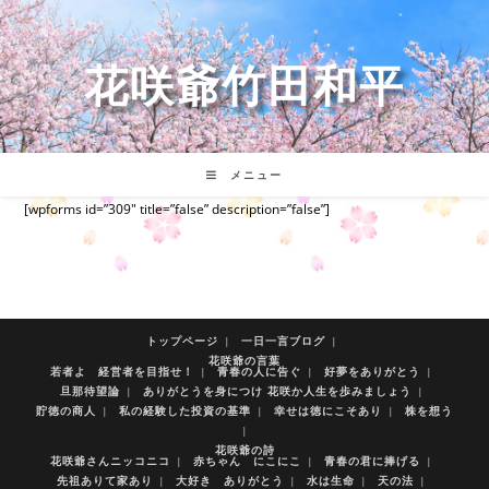
コ
ン
テ
花咲爺竹田和平
ン
ツ
へ
ス
キ
メニュー
ッ
[wpforms id=”309″ title=”false” description=”false”]
プ
トップページ
一日一言ブログ
花咲爺の言葉
若者よ 経営者を目指せ！
青春の人に告ぐ
好夢をありがとう
旦那待望論
ありがとうを身につけ 花咲か人生を歩みましょう
貯徳の商人
私の経験した投資の基準
幸せは徳にこそあり
株を想う
花咲爺の詩
花咲爺さんニッコニコ
赤ちゃん にこにこ
青春の君に捧げる
先祖ありて家あり
大好き ありがとう
水は生命
天の法